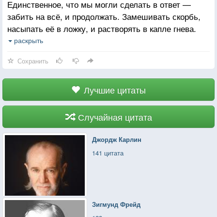
Единственное, что мы могли сделать в ответ —
забить на всё, и продолжать. Замешивать скорбь,
насыпать её в ложку, и растворять в капле гнева.
Потом впрыскивать её в вонючую гнойную вену,
раскрыть
и продолжать по новой. Не останавливаться,
Сохранить
вставать, выходить, грабить, воровать, обдуривать
людей, накачивать себя скорбью в ожидании дня,
когда кончится лафа. Потому что неважно, сколько
Лучшие цитаты
ты накопил, или сколько ты украл; тебе никогда не
хватает. Неважно, как часто ты выходишь, чтобы
Случайная цитата
кого-то ограбить и обдурить. Каждый раз ты должен
вставать и продолжать по-новой.
Джордж Карлин
141 цитата
Зигмунд Фрейд