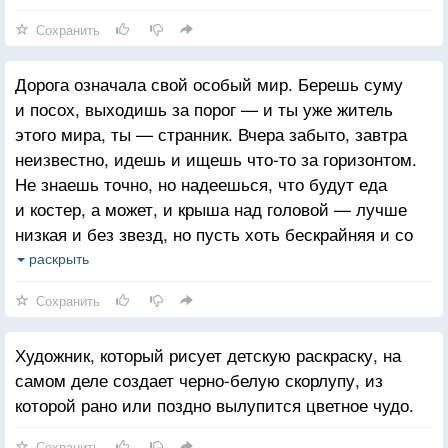
Сохранить
Дорога означала свой особый мир. Берешь суму
и посох, выходишь за порог — и ты уже житель
этого мира, ты — странник. Вчера забыто, завтра
неизвестно, идешь и ищешь что-то за горизонтом.
Не знаешь точно, но надеешься, что будут еда
и костер, а может, и крыша над головой — лучше
низкая и без звезд, но пусть хоть бескрайняя и со
звездами. Мурлычешь песню под нос и понимаешь:
раскрыть
этот мир с его опасностями и причудами тоже
Сохранить
можно полюбить.
Художник, который рисует детскую раскраску, на
самом деле создает черно-белую скорлупу, из
которой рано или поздно вылупится цветное чудо.
Сохранить