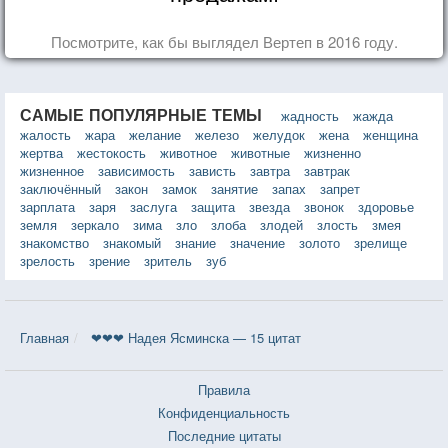
Посмотрите, как бы выглядел Вертеп в 2016 году.
САМЫЕ ПОПУЛЯРНЫЕ ТЕМЫ
жадность
жажда
жалость
жара
желание
железо
желудок
жена
женщина
жертва
жестокость
животное
животные
жизненно
жизненное
зависимость
зависть
завтра
завтрак
заключённый
закон
замок
занятие
запах
запрет
зарплата
заря
заслуга
защита
звезда
звонок
здоровье
земля
зеркало
зима
зло
злоба
злодей
злость
змея
знакомство
знакомый
знание
значение
золото
зрелище
зрелость
зрение
зритель
зуб
Главная
❤❤❤ Надея Ясминска — 15 цитат
Правила
Конфиденциальность
Последние цитаты