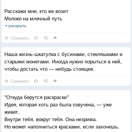
Расскажи мне, кто же возит
Молоко на млечный путь
И куда ветра уносят
раскрыть
То, что больше не вернуть?
Сохранить
Наша жизнь-шкатулка с бусинами, стекляшками и
старыми монетами. Иногда нужно порыться в ней,
чтобы достать что — нибудь стоящее.
Сохранить
"Откуда берутся раскраски"
Идея, которая хоть раз была озвучена, — уже
живет.
Внутри тебя, вокруг тебя. Она незрима.
Но может наполниться красками, если захочешь.