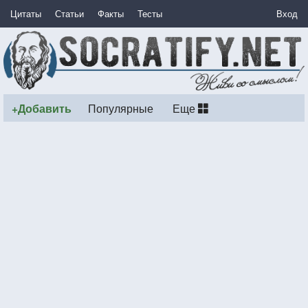
Цитаты
Статьи
Факты
Тесты
Вход
+Добавить
Популярные
Еще