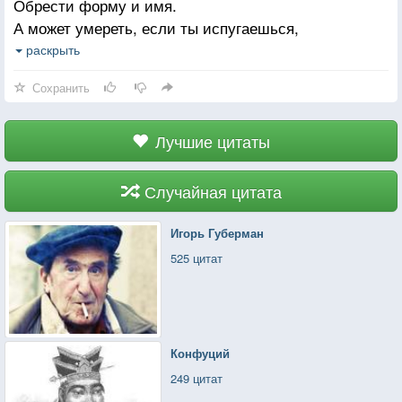
Обрести форму и имя.
А может умереть, если ты испугаешься,
Забудешь ее или — что обиднее всего —
раскрыть
Просто поленишься воплотить.
Сохранить
Лучшие цитаты
Случайная цитата
Игорь Губерман
525 цитат
Конфуций
249 цитат