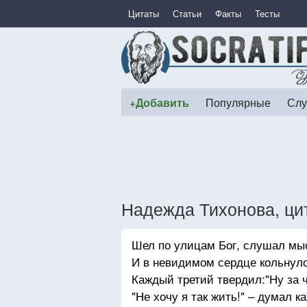
Цитаты
Статьи
Факты
Тесты
+Добавить
Популярные
Слу
Надежда Тихонова, ци
Шел по улицам Бог, слушал мы
И в невидимом сердце кольнуло
Каждый третий твердил:"Ну за ч
"Не хочу я так жить!" – думал к