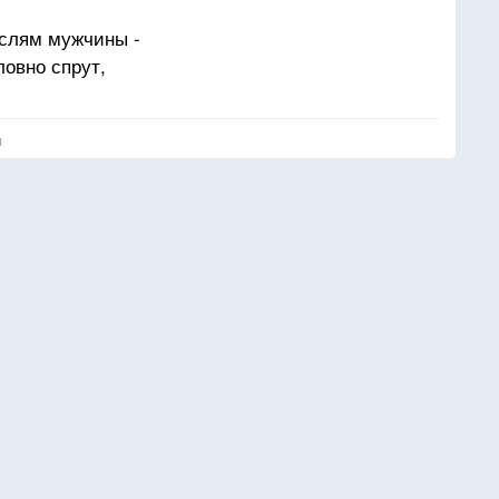
слям мужчины -
ловно спрут,
у найдут!" –
я
вимо.
й косой –
юбимый,
ольцо.
мужем не стал бы,
уберег.
ым, но слабым.
ее Бог.
вений,
 на крик.