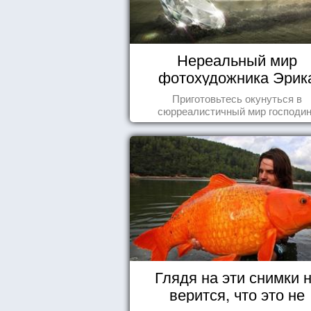
Нереальный мир
фотохудожника Эрик
Йоханссона
Приготовьтесь окунуться в
сюрреалистичный мир господи
Йоханссона
Глядя на эти снимки 
верится, что это не