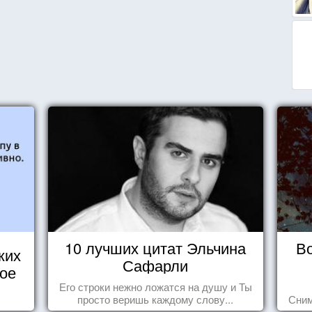
10 лучших цитат Эльчина
В
ких
Сафарли
кое
Его строки нежно ложатся на душу и Ты
просто веришь каждому слову...
Сним