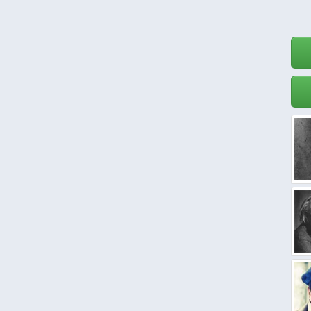
ое время,
ждый миг.
крытием счастья,
ошло,
тчасти –
ое "хорошо".