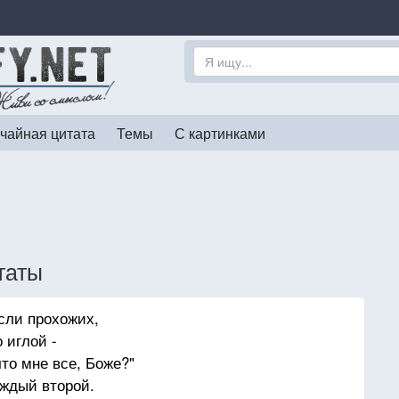
чайная цитата
Темы
С картинками
таты
сли прохожих,
 иглой -
то мне все, Боже?"
аждый второй.