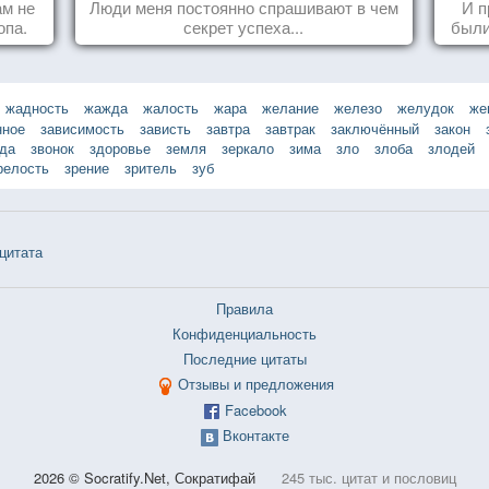
ам не
Люди меня постоянно спрашивают в чем
И п
опа.
секрет успеха...
были
жадность
жажда
жалость
жара
желание
железо
желудок
же
нное
зависимость
зависть
завтра
завтрак
заключённый
закон
зда
звонок
здоровье
земля
зеркало
зима
зло
злоба
злодей
релость
зрение
зритель
зуб
цитата
Правила
Конфиденциальность
Последние цитаты
Отзывы и предложения
Facebook
Вконтакте
2026 © Socratify.Net, Сократифай
245 тыс. цитат и пословиц