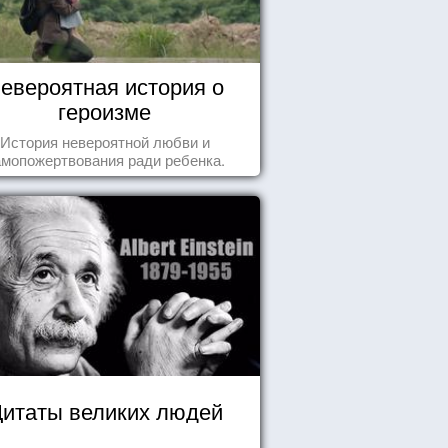
евероятная история о
героизме
История невероятной любви и
амопожертвования ради ребенка.
итаты великих людей