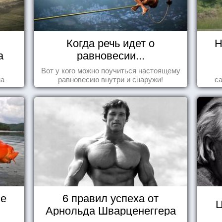
Когда речь идет о
Н
а
равновесии...
Вот у кого можно поучиться настоящему
на
равновесию внутри и снаружи!
с
не
6 правил успеха от
Ц
Арнольда Шварценеггера