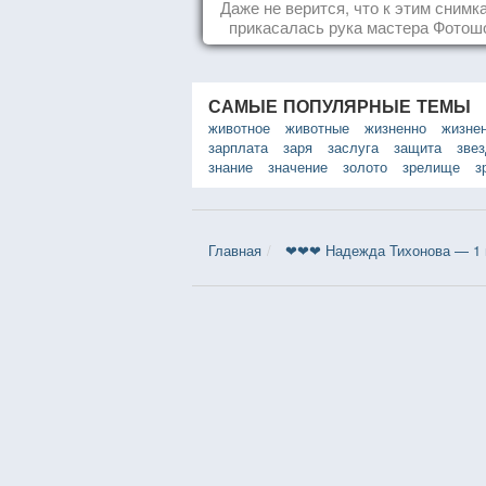
Фотошоп!
Даже не верится, что к этим снимк
прикасалась рука мастера Фотош
САМЫЕ ПОПУЛЯРНЫЕ ТЕМЫ
животное
животные
жизненно
жизне
зарплата
заря
заслуга
защита
зве
знание
значение
золото
зрелище
з
Главная
❤❤❤ Надежда Тихонова — 1 