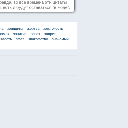
равда, во все времена эти цитаты
, есть и будут оставаться "в моде".
на
женщина
жертва
жестокость
замок
занятие
запах
запрет
злость
змея
знакомство
знакомый