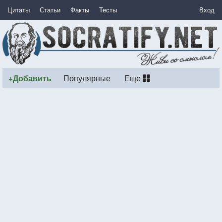
Цитаты
Статьи
Факты
Тесты
Вход
+Добавить
Популярные
Еще