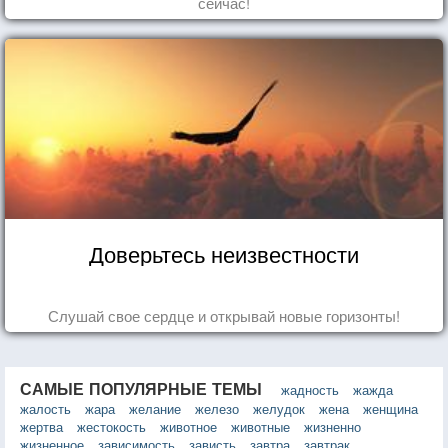
сейчас!
Доверьтесь неизвестности
Слушай свое сердце и открывай новые горизонты!
САМЫЕ ПОПУЛЯРНЫЕ ТЕМЫ
жадность
жажда
жалость
жара
желание
железо
желудок
жена
женщина
жертва
жестокость
животное
животные
жизненно
жизненное
зависимость
зависть
завтра
завтрак