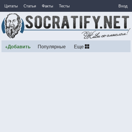
Цитаты
Статьи
Факты
Тесты
Вход
+Добавить
Популярные
Еще