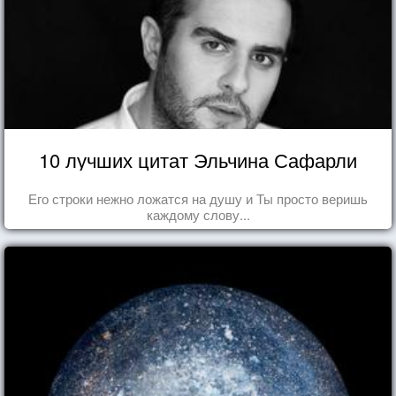
10 лучших цитат Эльчина Сафарли
Его строки нежно ложатся на душу и Ты просто веришь
каждому слову...