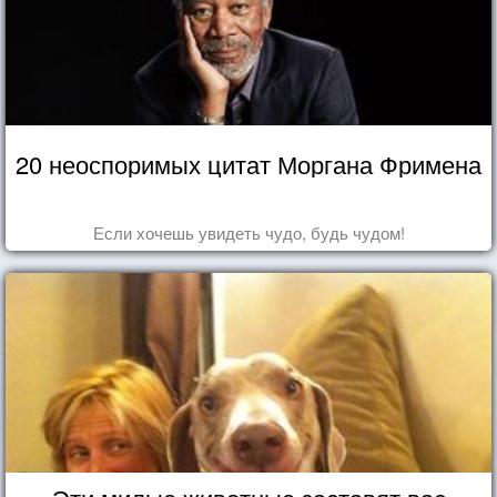
20 неоспоримых цитат Моргана Фримена
Если хочешь увидеть чудо, будь чудом!