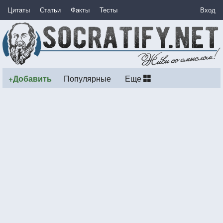
Цитаты
Статьи
Факты
Тесты
Вход
+Добавить
Популярные
Еще