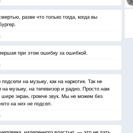
я
мертью, разве что только тогда, когда вы
бургер.
я
вершая при этом ошибку за ошибкой.
я
 подсели на музыку, как на наркотик. Так не
 на музыку, на телевизор и радио. Просто нам
 шире экран, громче звук. Мы не можем без
икто на них не подсел.
я
человека, наделенного властью, — это не дать