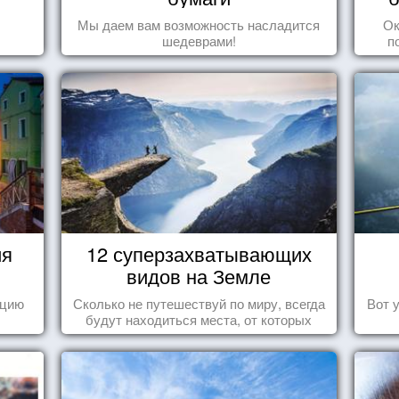
Мы даем вам возможность насладится
Ок
шедеврами!
п
ия
12 суперзахватывающих
видов на Земле
ецию
Сколько не путешествуй по миру, всегда
Вот 
будут находиться места, от которых
перехватывает дух и кружится голова...