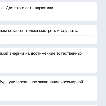
ье. Для этого есть наркотики.
я
нам остается только смотреть и слушать.
я
имой энергии на достижениие естественных
я
нибудь универсальное заклинание «всемирной
я