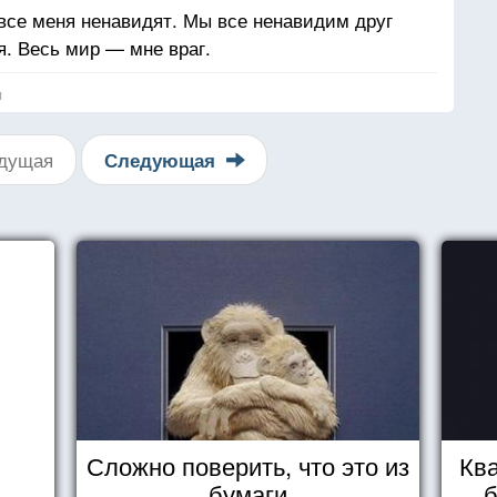
 все меня ненавидят. Мы все ненавидим друг
я. Весь мир — мне враг.
я
дущая
Следующая
Сложно поверить, что это из
Ква
бумаги
б