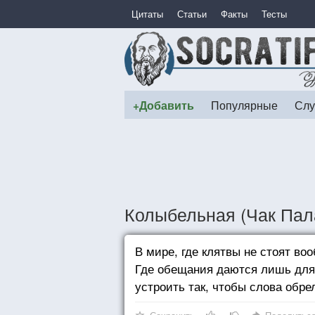
Цитаты
Статьи
Факты
Тесты
+Добавить
Популярные
Слу
Колыбельная (Чак Пал
В мире, где клятвы не стоят во
Где обещания даются лишь для 
устроить так, чтобы слова обр