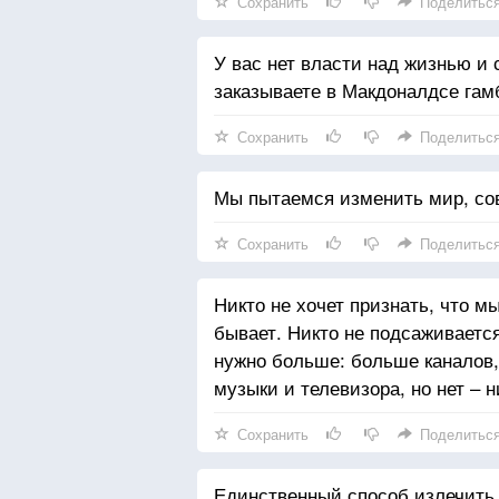
Сохранить
Поделитьс
У вас нет власти над жизнью и с
заказываете в Макдоналдсе гам
Сохранить
Поделитьс
Мы пытаемся изменить мир, со
Сохранить
Поделитьс
Никто не хочет признать, что мы
бывает. Никто не подсаживается
нужно больше: больше каналов,
музыки и телевизора, но нет – н
Сохранить
Поделитьс
Единственный способ излечить 