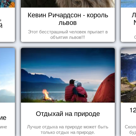
Кевин Ричардсон - король
Л
,
львов
й
Этот бесстрашный человек прыгает в
объятия львов!!!
1
Отдыхай на природе
ие
тине
Лучше отдыха на природе может быть
Скол
только отдых на природе.
бу