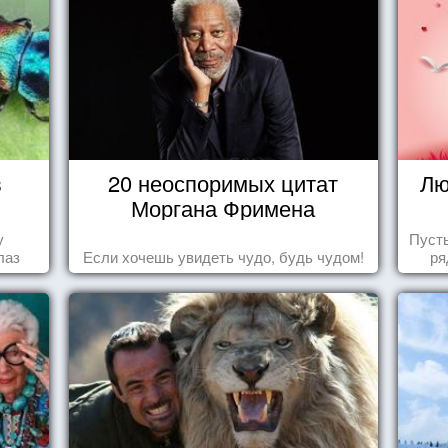
в
20 неоспоримых цитат
Лю
Моргана Фримена
у
Пуст
лаз
Если хочешь увидеть чудо, будь чудом!
ря