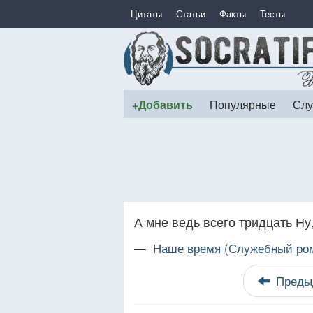
Цитаты
Статьи
Факты
Тесты
+Добавить
Популярные
Слу
А мне ведь всего тридцать Ну
—
Наше время (Служебный ро
Преды