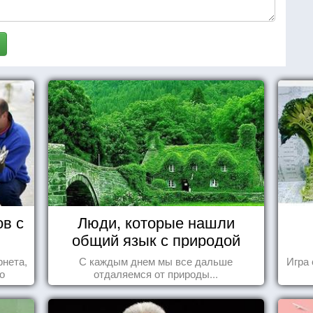
ов с
Люди, которые нашли
общий язык с природой
рнета,
С каждым днем мы все дальше
Игра 
о
отдаляемся от природы...
ся,