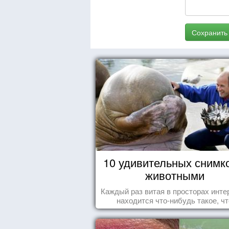
Сохранить
10 удивительных снимк
животными
Каждый раз витая в просторах инте
находится что-нибудь такое, чт
заставляет улыбнуться, удивить
восхититься...