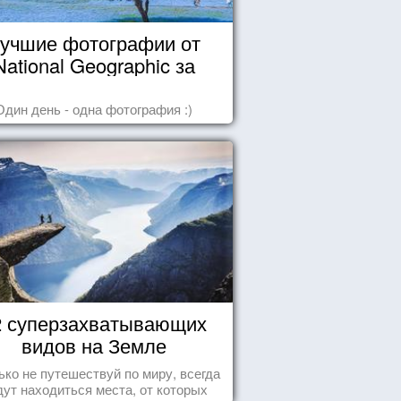
учшие фотографии от
National Geographic за
октябрь 2014
Один день - одна фотография :)
2 суперзахватывающих
видов на Земле
ько не путешествуй по миру, всегда
дут находиться места, от которых