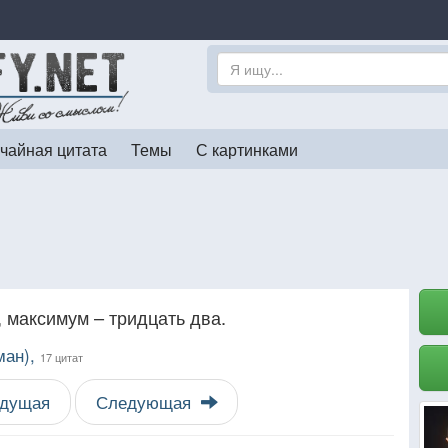
чайная цитата
Темы
С картинками
, максимум – тридцать два.
ман),
17 цитат
дущая
Следующая