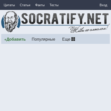
Цитаты
Статьи
Факты
Тесты
Вход
+Добавить
Популярные
Еще