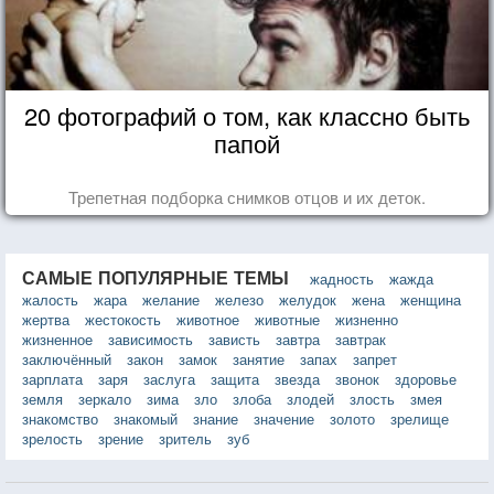
20 фотографий о том, как классно быть
папой
Трепетная подборка снимков отцов и их деток.
САМЫЕ ПОПУЛЯРНЫЕ ТЕМЫ
жадность
жажда
жалость
жара
желание
железо
желудок
жена
женщина
жертва
жестокость
животное
животные
жизненно
жизненное
зависимость
зависть
завтра
завтрак
заключённый
закон
замок
занятие
запах
запрет
зарплата
заря
заслуга
защита
звезда
звонок
здоровье
земля
зеркало
зима
зло
злоба
злодей
злость
змея
знакомство
знакомый
знание
значение
золото
зрелище
зрелость
зрение
зритель
зуб