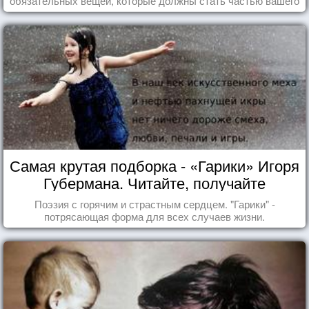
обязательных вещей, которые должны стать частью вашего
дня.
Самая крутая подборка - «Гарики» Игоря
Губермана. Читайте, получайте
удовольствие!
Поэзия с горячим и страстным сердцем. "Гарики" -
потрясающая форма для всех случаев жизни.