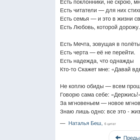
Есть поклонники, не скрою, м
Есть читатели — для них стих
Есть семья — и это в жизни св
Есть Любовь, которой дорожу.
Есть Мечта, зовущая в полёты
Есть черта — её не перейти.
Есть надежда, что однажды
Кто-то Скажет мне: «Давай вд
Не коплю обиды — всем прощ
Говорю сама себе: «Держись!
За мгновеньем — новое мгнов
Знаю лишь одно: все это - жиз
—
Наталья Беш,
6 цитат
Преды