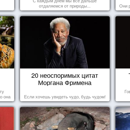
С каждым днем мы все дальше
отдаляемся от природы...
Они 
20 неоспоримых цитат
в
Моргана Фримена
ту
Го
то она
Если хочешь увидеть чудо, будь чудом!