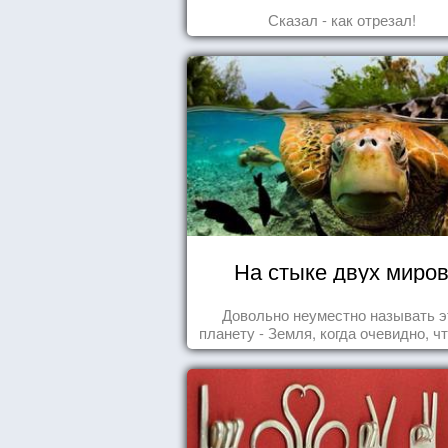
Сказал - как отрезал!
На стыке двух миро
Довольно неуместно называть э
планету - Земля, когда очевидно, ч
- Океан.