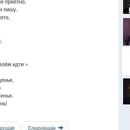
не приятно,
и пишу.
ято,
,
воём идти »
енье,
»
енье.
нь!
дущая
Следующая