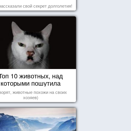
рассказали свой секрет долголетия!
Топ 10 животных, над
которыми пошутила
природа
ворят, животные похожи на своих
хозяев)