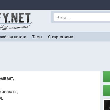
чайная цитата
Темы
С картинками
бывает,
ё знают»,
я.