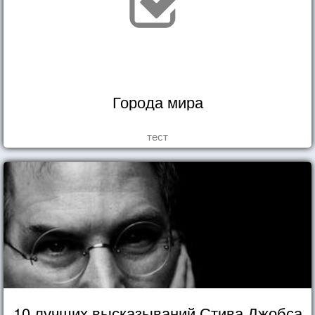
Города мира
тест
10 лучших высказываний Стива Джобса