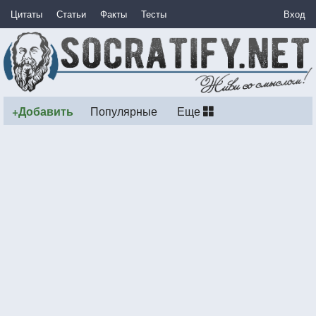
Цитаты
Статьи
Факты
Тесты
Вход
+Добавить
Популярные
Еще