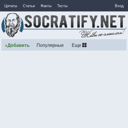
Цитаты
Статьи
Факты
Тесты
Вход
+Добавить
Популярные
Еще