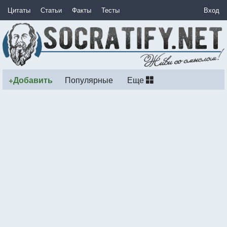
Цитаты
Статьи
Факты
Тесты
Вход
+Добавить
Популярные
Еще