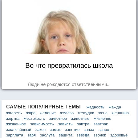
Во что превратилась школа
Люди не рождаются ответственными...
САМЫЕ ПОПУЛЯРНЫЕ ТЕМЫ
жадность
жажда
жалость
жара
желание
железо
желудок
жена
женщина
жертва
жестокость
животное
животные
жизненно
жизненное
зависимость
зависть
завтра
завтрак
заключённый
закон
замок
занятие
запах
запрет
зарплата
заря
заслуга
защита
звезда
звонок
здоровье