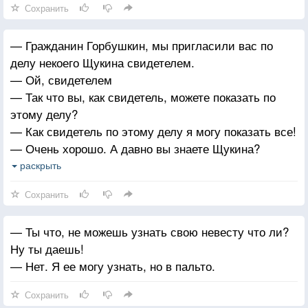
Сохранить
— Гражданин Горбушкин, мы пригласили вас по
делу некоего Щукина свидетелем.
— Ой, свидетелем
— Так что вы, как свидетель, можете показать по
этому делу?
— Как свидетель по этому делу я могу показать все!
— Очень хорошо. А давно вы знаете Щукина?
— Щукина? Щукина я вообще не знаю.
раскрыть
— Вот как? Так что же вы в таком случае можете
Сохранить
показать по этому делу?
— ВСЕ! Все, что угодно!
— Ты что, не можешь узнать свою невесту что ли?
Ну ты даешь!
— Нет. Я ее могу узнать, но в пальто.
Сохранить