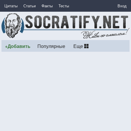
Цитаты
Статьи
Факты
Тесты
Вход
+Добавить
Популярные
Еще