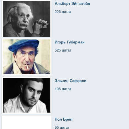
Хотел бы, чтобы поговорил со мной. Потому что я –
Альберт Эйнштейн
друг. Companero!
226 цитат
Игорь Губерман
525 цитат
Эльчин Сафарли
196 цитат
Пол Брегг
95 цитат