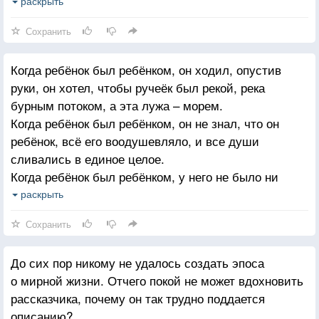
времени и убийцы времени. Время безвременно.
раскрыть
Это второе.
Сохранить
А ты, Кассиэль, часы!
Когда ребёнок был ребёнком, он ходил, опустив
руки, он хотел, чтобы ручеёк был рекой, река
бурным потоком, а эта лужа – морем.
Когда ребёнок был ребёнком, он не знал, что он
ребёнок, всё его воодушевляло, и все души
сливались в единое целое.
Когда ребёнок был ребёнком, у него не было ни
суждений, ни привычек, часто он садился, скрестив
раскрыть
ноги, а потом срывался и бежал, у него были густые
Сохранить
вихры, и он корчил рожи, когда его
фотографировали.
До сих пор никому не удалось создать эпоса
о мирной жизни. Отчего покой не может вдохновить
рассказчика, почему он так трудно поддается
описанию?