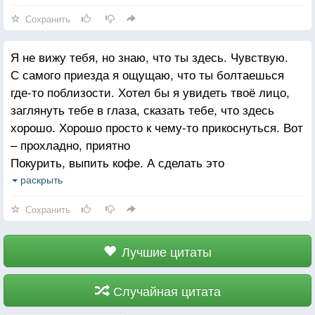
а теперь лишь некоторые.
Сохранить
он имел ясное представление о рае, а теперь он
о нём лишь догадывается.
Я не вижу тебя, но знаю, что ты здесь. Чувствую.
тогда он не думал о небытие, а теперь трепещет
С самого приезда я ощущаю, что ты болтаешься
перед ним.
где-то поблизости. Хотел бы я увидеть твоё лицо,
Когда ребёнок был ребёнком, его жизнь была
заглянуть тебе в глаза, сказать тебе, что здесь
вдохновенной игрой, а теперь вдохновение иногда
хорошо. Хорошо просто к чему-то прикоснуться. Вот
посещает его во время работы
– прохладно, приятно
Покурить, выпить кофе. А сделать это
одновременно – просто фантастика.
раскрыть
Или рисовать: знаешь, берешь карандаш
Сохранить
и проводишь жирную линию, а потом – линию
потоньше, вместе получается красиво.
Или когда замёрзли руки, потираешь их, смотри,
Лучшие цитаты
это здорово, так приятно! Столько замечательных
вещей! Но ты не здесь – это я здесь.
Случайная цитата
Хотел бы я, чтобы ты был здесь.