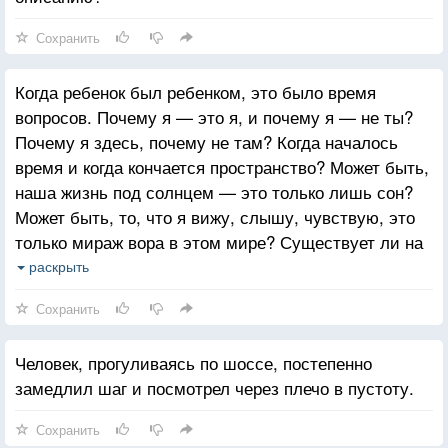
Сохранить
Когда ребенок был ребенком, это было время
вопросов. Почему я — это я, и почему я — не ты?
Почему я здесь, почему не там? Когда началось
время и когда кончается пространство? Может быть,
наша жизнь под солнцем — это только лишь сон?
Может быть, то, что я вижу, слышу, чувствую, это
только мираж вора в этом мире? Существует ли на
самом деле зло, и есть ли по настоящему злые
раскрыть
люди? Как получается, что до того, как я стал тем,
Сохранить
кто я есть, меня не было, и что однажды
я перестану быть тем, кто я есть?
Человек, прогуливаясь по шоссе, постепенно
замедлил шаг и посмотрел через плечо в пустоту.
Сохранить