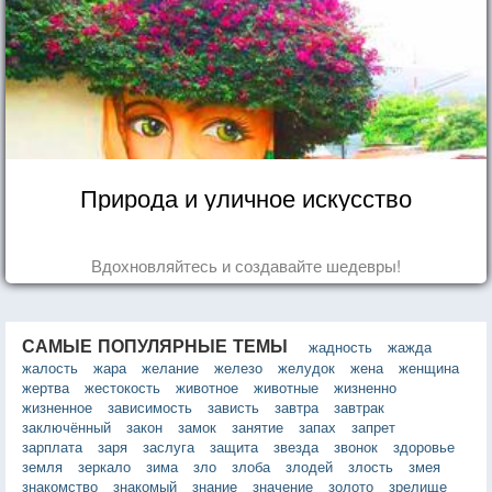
Природа и уличное искусство
Вдохновляйтесь и создавайте шедевры!
САМЫЕ ПОПУЛЯРНЫЕ ТЕМЫ
жадность
жажда
жалость
жара
желание
железо
желудок
жена
женщина
жертва
жестокость
животное
животные
жизненно
жизненное
зависимость
зависть
завтра
завтрак
заключённый
закон
замок
занятие
запах
запрет
зарплата
заря
заслуга
защита
звезда
звонок
здоровье
земля
зеркало
зима
зло
злоба
злодей
злость
змея
знакомство
знакомый
знание
значение
золото
зрелище