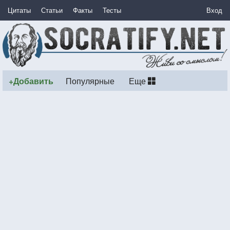
Цитаты
Статьи
Факты
Тесты
Вход
+Добавить
Популярные
Еще