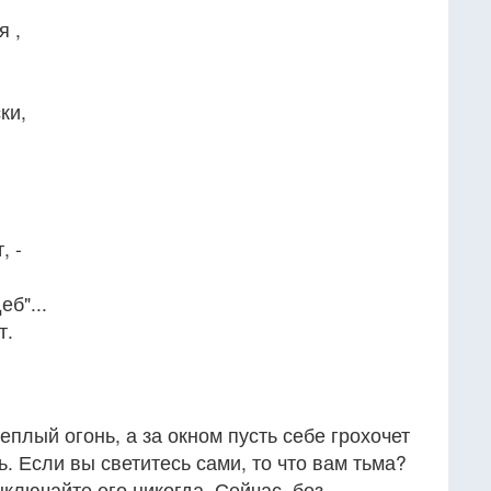
я ,
ки,
, -
еб"...
т.
еплый огонь, а за окном пусть себе грохочет
. Если вы светитесь сами, то что вам тьма?
ыключайте его никогда. Сейчас, без