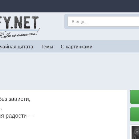
чайная цитата
Темы
С картинками
без зависти,
,
ля радости —