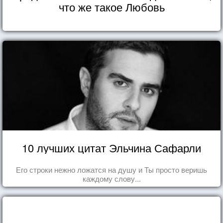
что же такое Любовь
10 лучших цитат Эльчина Сафарли
Его строки нежно ложатся на душу и Ты просто веришь
каждому слову...