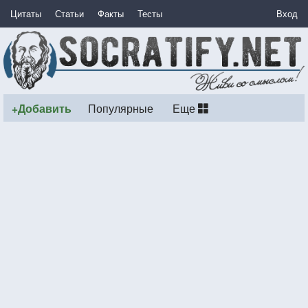
Цитаты
Статьи
Факты
Тесты
Вход
+Добавить
Популярные
Еще