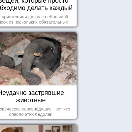
бходимо делать каждый
день
 приготовили для вас небольшой
исок из нескольких обязательных
ей, которые должны стать частью
вашего дня.
Неудачно застрявшие
животные
овеческое неравнодушие - вот что
спасло этих бедолаг.