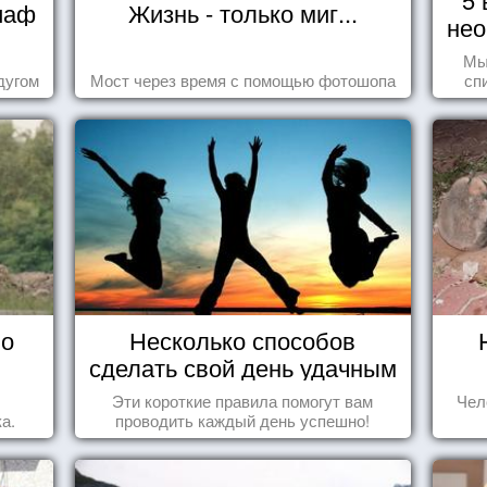
иаф
Жизнь - только миг...
нео
Мы
дугом
Мост через время с помощью фотошопа
сп
вещ
 о
Несколько способов
сделать свой день удачным
Эти короткие правила помогут вам
Чел
а.
проводить каждый день успешно!