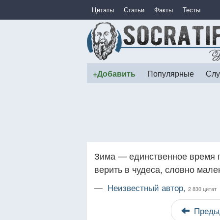
Цитаты
Статьи
Факты
Тесты
+Добавить
Популярные
Слу
Зима — единственное время го
верить в чудеса, словно мале
—
Неизвестный автор,
2 830 цитат
Преды