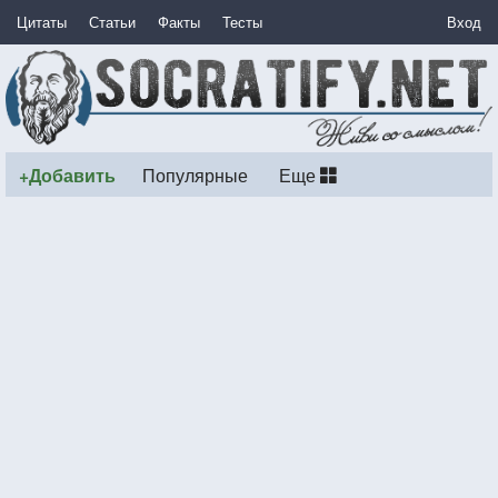
Цитаты
Статьи
Факты
Тесты
Вход
+Добавить
Популярные
Еще