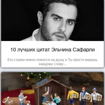
10 лучших цитат Эльчина Сафарли
Его строки нежно ложатся на душу и Ты просто веришь
каждому слову...