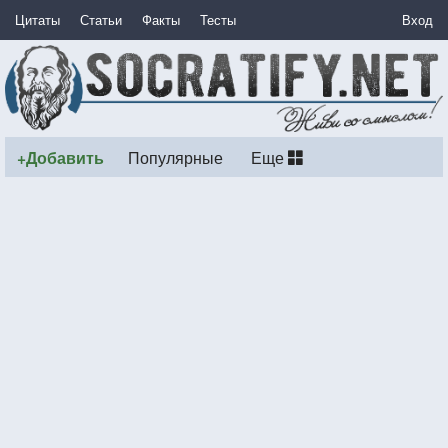
Цитаты
Статьи
Факты
Тесты
Вход
+Добавить
Популярные
Еще