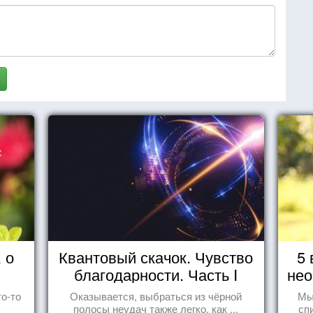
 о
Квантовый скачок. Чувство
5 
благодарности. Часть I
нео
то-то
Оказывается, выбраться из чёрной
Мы
полосы неудач также легко, как ...
сп