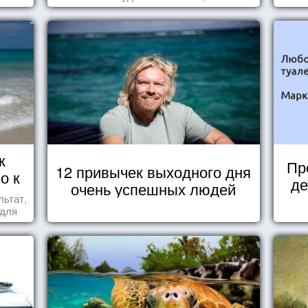
вещ
к
Пр
12 привычек выходного дня
о к
де
очень успешных людей
льтат,
 для