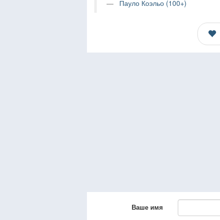
Пауло Коэльо (100+)
Ваше имя