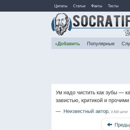
Цитаты
Статьи
Факты
Тесты
+Добавить
Популярные
Слу
Ум надо чистить как зубы — к
завистью, критикой и прочим
—
Неизвестный автор,
2 830 цитат
Преды