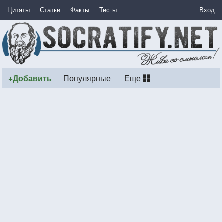
Цитаты
Статьи
Факты
Тесты
Вход
+Добавить
Популярные
Еще