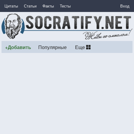
Цитаты
Статьи
Факты
Тесты
Вход
+Добавить
Популярные
Еще