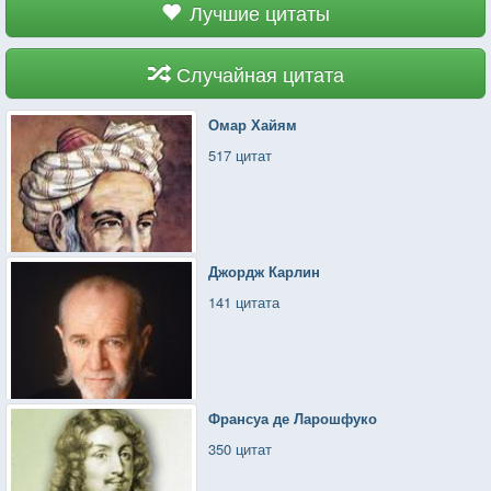
Лучшие цитаты
Случайная цитата
Омар Хайям
517 цитат
Джордж Карлин
141 цитата
Франсуа де Ларошфуко
350 цитат