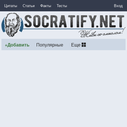
Цитаты
Статьи
Факты
Тесты
Вход
+Добавить
Популярные
Еще