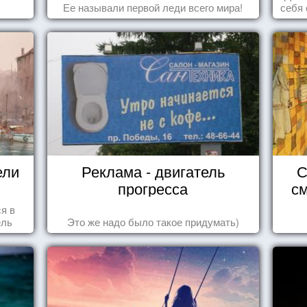
Ее называли первой леди всего мира!
себя 
дари
ка
ели
Реклама - двигатель
С
прогресса
см
ся в
ель
Это же надо было такое придумать)