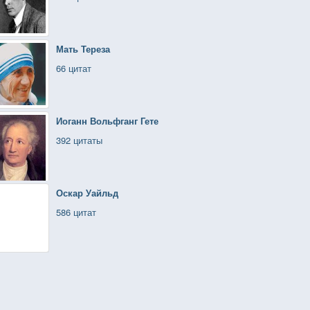
Мать Тереза
66 цитат
Иоганн Вольфганг Гете
392 цитаты
Оскар Уайльд
586 цитат