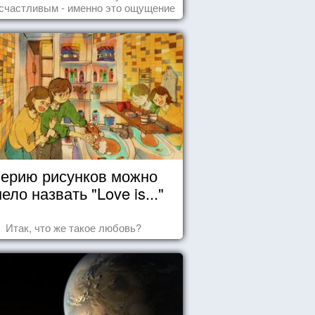
Счастья
счастливым - именно это ощущение
т позитивные эмоции и превращает
ждый день в маленький праздник.
ерию рисунков можно
ело назвать "Love is..."
Итак, что же такое любовь?