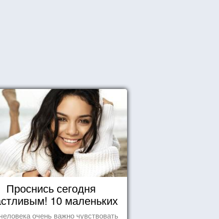
Проснись сегодня
астливым! 10 маленьких
радостей настоящего
человека очень важно чувствовать