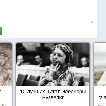
е
10 лучших цитат Элеоноры
Рузвельт
сч
 что
Для 