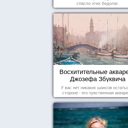
спасло этих бедолаг.
Восхитительные аквар
Джозефа Збуквича
У вас нет никаких шансов остать
стороне - его чувственная аквар
покорила жителей всего мира.