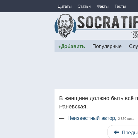
Цитаты
Статьи
Факты
Тесты
+Добавить
Популярные
Слу
В женщине должно быть всё п
Раневская.
—
Неизвестный автор,
2 830 цитат
Преды