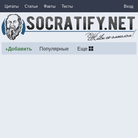
Цитаты
Статьи
Факты
Тесты
Вход
+Добавить
Популярные
Еще