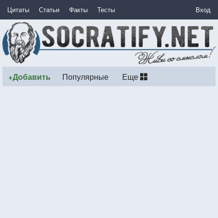
Цитаты
Статьи
Факты
Тесты
Вход
+Добавить
Популярные
Еще