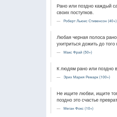
Рано или поздно каждый са
своих поступков.
Роберт Льюис Стивенсон (40+)
Любая черная полоса рано
ухитриться дожить до того 
Макс Фрай (50+)
К людям рано или поздно в
Эрих Мария Ремарк (100+)
Не ищите любви, ищите тог
поздно это счастье превра
Меган Фокс (10+)