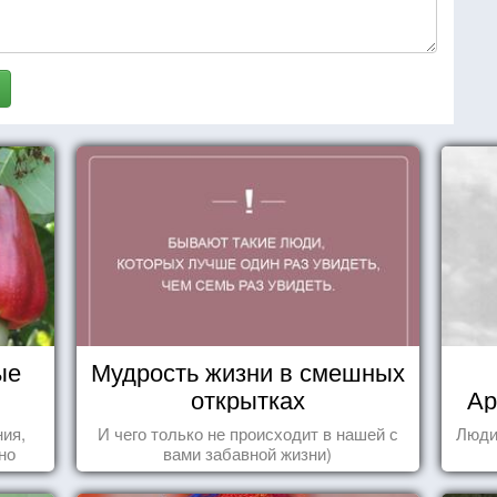
ые
Мудрость жизни в смешных
открытках
Ар
ния,
И чего только не происходит в нашей с
Люди
но
вами забавной жизни)
яли
у.