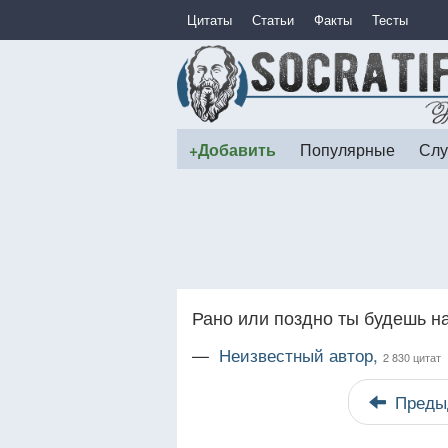
Цитаты
Статьи
Факты
Тесты
+Добавить
Популярные
Слу
Рано или поздно ты будешь на
—
Неизвестный автор,
2 830 цитат
Преды