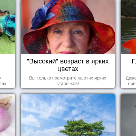
в
"Высокий" возраст в ярких
Г
цветах
у
Вы только посмотрите на этих ярких
Даже
лаз
старичков!
при