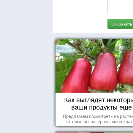
Сохранить
Как выглядят некотор
ваши продукты еще
живыми?
Предлагаем посмотреть на расте
которые вы,наверное, многократ
видели , но никогда не представл
себе, что употребляете их в пищ