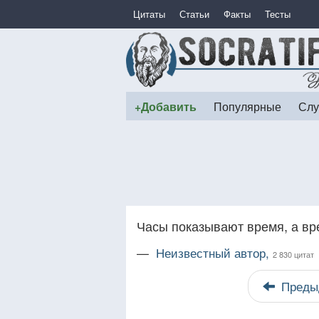
Цитаты
Статьи
Факты
Тесты
+Добавить
Популярные
Слу
Часы показывают время, а вр
—
Неизвестный автор,
2 830 цитат
Преды