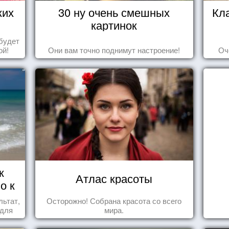
ких
30 ну очень смешных
Кл
картинок
будет
ой!
Они вам точно поднимут настроение!
Оч
к
Атлас красоты
о к
льтат,
Осторожно! Собрана красота со всего
 для
мира.