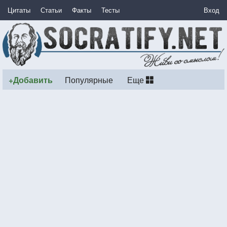
Цитаты
Статьи
Факты
Тесты
Вход
+Добавить
Популярные
Еще