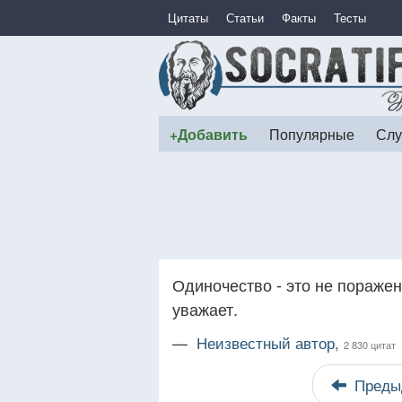
Цитаты
Статьи
Факты
Тесты
+Добавить
Популярные
Слу
Одиночество - это не поражени
уважает.
—
Неизвестный автор,
2 830 цитат
Преды