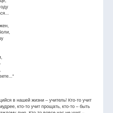
це,
году
ся...
ужен,
боли,
шу
и,
-
,
ете..."
йся в нашей жизни – учитель! Кто-то учит
мудрее, кто-то учит прощать, кто-то – быть
аждому дню. Кто-то вовсе нас не учит –