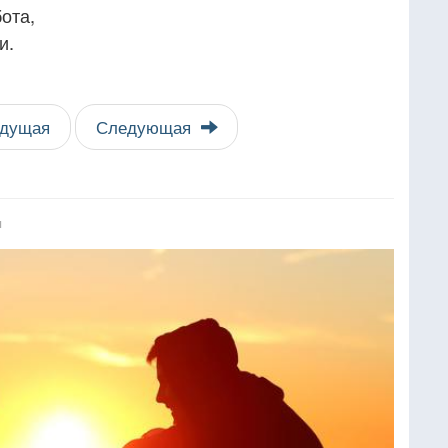
ота,
и.
дущая
Следующая
я