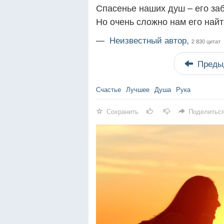
Спасенье наших душ – его заб
Но очень сложно нам его найт
—
Неизвестный автор,
2 830 цитат
Преды
Счастье
Лучшее
Душа
Рука
Сохранить
Поделитьс