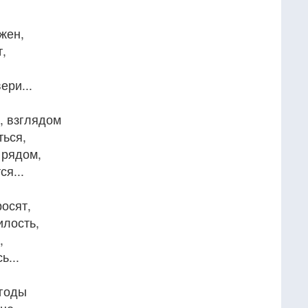
ужен,
т,
ери...
, взглядом
ться,
о рядом,
я...
росят,
илость,
,
ь...
згоды