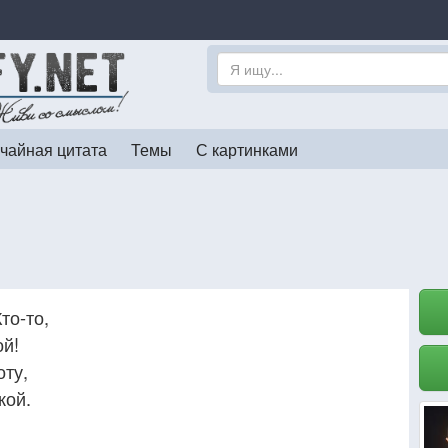
чайная цитата
Темы
С картинками
то-то,
ой!
оту,
кой.