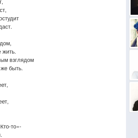
т,
ст,
остудит
даст.
ядом,
 жить.
рым взглядом
 же быть.
ет,
еет,
«Кто-то»-
.