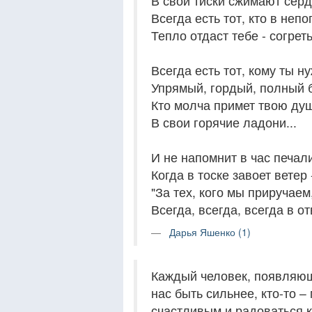
В свои тиски сжимают серд
Всегда есть тот, кто в непо
Тепло отдаст тебе - согреть
Всегда есть тот, кому ты н
Упрямый, гордый, полный 
Кто молча примет твою ду
В свои горячие ладони...
И не напомнит в час печал
Когда в тоске завоет ветер 
"За тех, кого мы приручаем
Всегда, всегда, всегда в отв
Дарья Яшенко (1)
Каждый человек, появляющи
нас быть сильнее, кто-то – 
счастливым и радоваться к