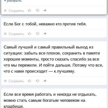
Так же, как одно дерево даёт миллион спичек, но
раскрыть
только одной спички достаточно, чтобы сжечь
Сохранить
миллион деревьев.
Если Бог с тобой, неважно кто против тебя.
Сохранить
Самый лучший и самый правильный выход из
ситуации: забыть все плохое, сохранить в памяти
хорошие моменты, просто сказать спасибо за все
что мы пережили. И пойти дальше. Потому что все,
что с нами происходит — к лучшему.
Сохранить
Если все время работать и никогда не отдыхать,
можно стать самым богатым человеком на
кладбище.