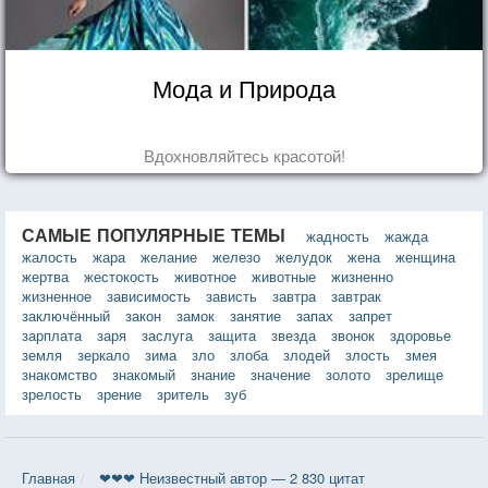
Мода и Природа
Вдохновляйтесь красотой!
САМЫЕ ПОПУЛЯРНЫЕ ТЕМЫ
жадность
жажда
жалость
жара
желание
железо
желудок
жена
женщина
жертва
жестокость
животное
животные
жизненно
жизненное
зависимость
зависть
завтра
завтрак
заключённый
закон
замок
занятие
запах
запрет
зарплата
заря
заслуга
защита
звезда
звонок
здоровье
земля
зеркало
зима
зло
злоба
злодей
злость
змея
знакомство
знакомый
знание
значение
золото
зрелище
зрелость
зрение
зритель
зуб
Главная
❤❤❤ Неизвестный автор — 2 830 цитат