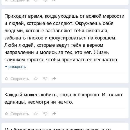
Приходит время, когда уходишь от всякой мерзости
и людей, которые ее создают. Окружаешь себя
людьми, которые заставляют тебя смеяться,
забывать плохое и фокусироваться на хорошем.
Люби людей, которые ведут тебя в верном
направлении и молись за тех, кто нет. Жизнь
слишком коротка, чтобы проживать ее несчастно.
Падение - это часть жизни, но восстание - сама
раскрыть
жизнь.
Сохранить
Каждый может любить, когда всё хорошо. И только
единицы, несмотря ни на что.
Сохранить
Мы безуспешно стучимся в чужие двери, в то