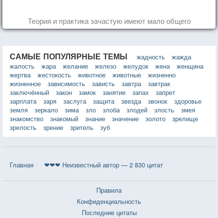
Теория и практика зачастую имеют мало общего
САМЫЕ ПОПУЛЯРНЫЕ ТЕМЫ
жадность
жажда
жалость
жара
желание
железо
желудок
жена
женщина
жертва
жестокость
животное
животные
жизненно
жизненное
зависимость
зависть
завтра
завтрак
заключённый
закон
замок
занятие
запах
запрет
зарплата
заря
заслуга
защита
звезда
звонок
здоровье
земля
зеркало
зима
зло
злоба
злодей
злость
змея
знакомство
знакомый
знание
значение
золото
зрелище
зрелость
зрение
зритель
зуб
Главная
❤❤❤ Неизвестный автор — 2 830 цитат
Правила
Конфиденциальность
Последние цитаты