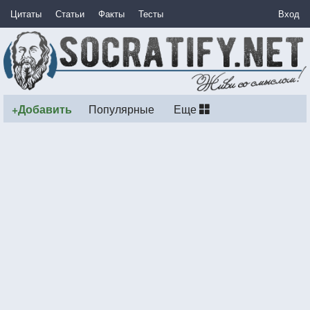
Цитаты
Статьи
Факты
Тесты
Вход
+Добавить
Популярные
Еще