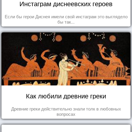
Инстаграм диснеевских героев
Если бы герои Диснея имели свой инстаграм это выглядело
бы так...
Как любили древние греки
Древние греки действительно знали толк в любовных
вопросах