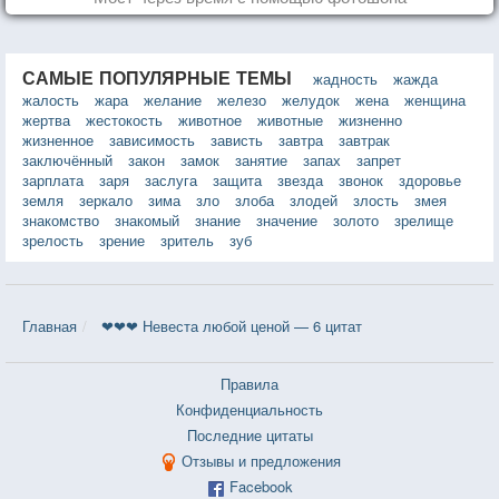
САМЫЕ ПОПУЛЯРНЫЕ ТЕМЫ
жадность
жажда
жалость
жара
желание
железо
желудок
жена
женщина
жертва
жестокость
животное
животные
жизненно
жизненное
зависимость
зависть
завтра
завтрак
заключённый
закон
замок
занятие
запах
запрет
зарплата
заря
заслуга
защита
звезда
звонок
здоровье
земля
зеркало
зима
зло
злоба
злодей
злость
змея
знакомство
знакомый
знание
значение
золото
зрелище
зрелость
зрение
зритель
зуб
Главная
❤❤❤ Невеста любой ценой — 6 цитат
Правила
Конфиденциальность
Последние цитаты
Отзывы и предложения
Facebook