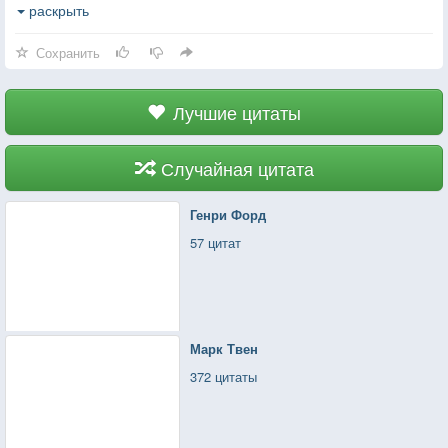
выбрасывает на берег, и ты жадно хватаешь
раскрыть
жабрами сухой воздух. И тут уж два варианта: либо
Сохранить
ты резко меняешься вслед за миром, либо нет.
Лучшие цитаты
Случайная цитата
Генри Форд
57 цитат
Марк Твен
372 цитаты