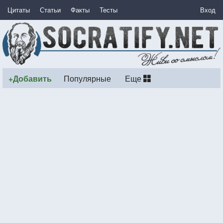
Цитаты
Статьи
Факты
Тесты
Вход
+Добавить
Популярные
Еще