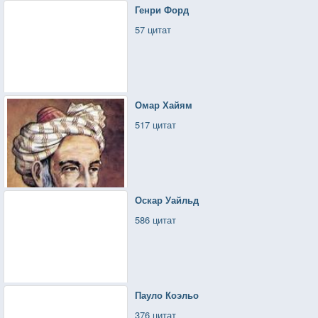
Генри Форд
57 цитат
Омар Хайям
517 цитат
Оскар Уайльд
586 цитат
Пауло Коэльо
376 цитат