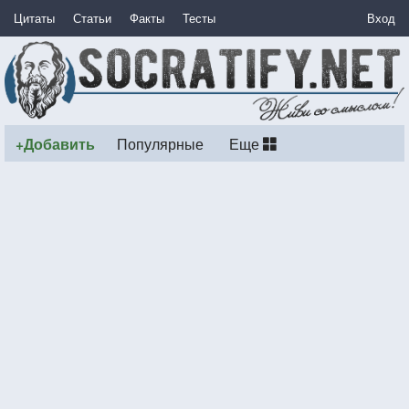
Цитаты
Статьи
Факты
Тесты
Вход
+Добавить
Популярные
Еще