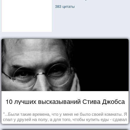
383 цитаты
10 лучших высказываний Стива Джобса
"...Были такие времена, что у меня не было своей комнаты. Я
спал у друзей на полу, а для того, чтобы купить еды - сдавал
бутылки из под кока-колы"