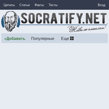
Цитаты
Статьи
Факты
Тесты
Вход
+Добавить
Популярные
Еще