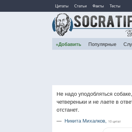
Цитаты
Статьи
Факты
Тесты
+Добавить
Популярные
Слу
Не надо уподобляться собаке,
четвереньки и не лаете в отв
отстанет.
—
Никита Михалков,
10 цитат