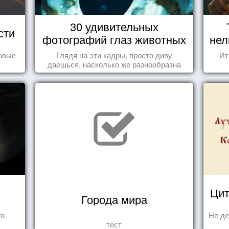
30 удивительных
сти
фотографий глаз животных
нел
овые
Глядя на эти кадры, просто диву
Ит
даешься, насколько же разнообразна
природа нашего мира!
Цит
Города мира
го
Не де
тест