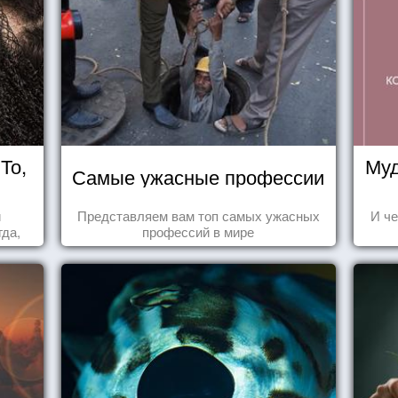
То,
Муд
Самые ужасные профессии
и
Представляем вам топ самых ужасных
И че
да,
профессий в мире
уг к