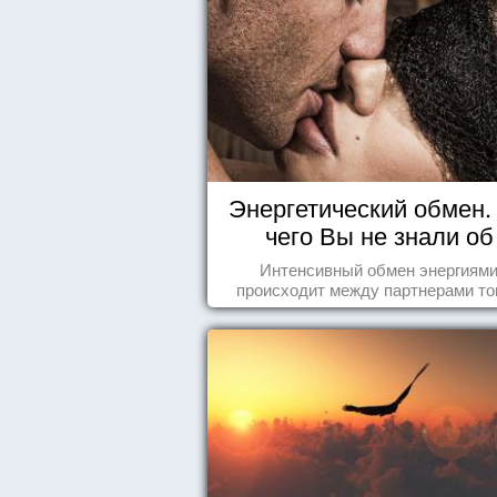
Энергетический обмен. 
чего Вы не знали об
отношениях
Интенсивный обмен энергиям
происходит между партнерами тог
когда они испытывают симпатию др
другу...