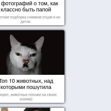
 фотографий о том, как
классно быть папой
етная подборка снимков отцов и их
деток.
Топ 10 животных, над
которыми пошутила
природа
ворят, животные похожи на своих
хозяев)