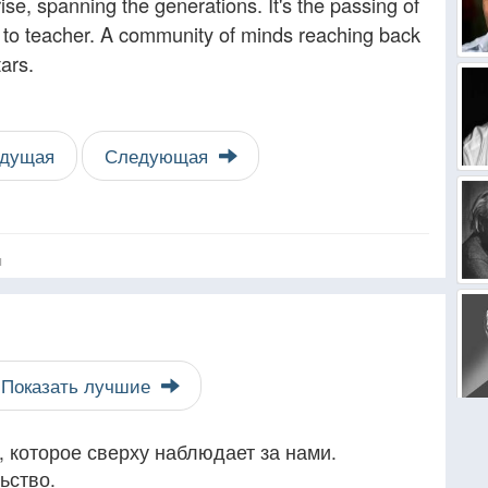
ise, spanning the generations. It's the passing of
t, to teacher. A community of minds reaching back
tars.
дущая
Следующая
я
Показать лучшие
 которое сверху наблюдает за нами.
ьство.