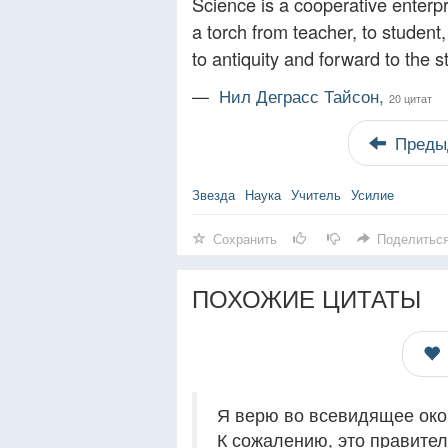
Science is a cooperative enterpr
a torch from teacher, to studen
to antiquity and forward to the s
—
Нил Деграсс Тайсон,
20 цитат
Преды
Звезда
Наука
Учитель
Усилие
Сохранить
Поделитьс
ПОХОЖИЕ ЦИТАТЫ
Я верю во всевидящее око,
К сожалению, это правител