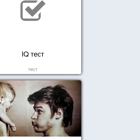
IQ тест
тест