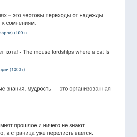
ях – это чертовы переходы от надежды
и к сомнениям.
фарли) (100+)
 кота! - The mouse lordships where a cat is
орки (1000+)
ые знания, мудрость — это организованная
мнят прошлое и ничего не знают
но, a страница уже перелистывается.