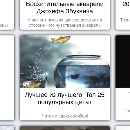
Восхитительные акварели
20
Джозефа Збуквича
У вас нет никаких шансов остаться в
Треп
знь!
стороне - его чувственная акварель
покорила жителей всего мира.
Лучшее из лучшего! Топ 25
популярных цитат
Го
Читай и вдохновляйся!