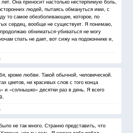
 лет. Она приносит настолько нестерпимую боль,
осторонних людей, пытаясь обмануться ими, с
йду то самое обезболивающее, которое, по
ых сердец, вообще не существует. Я понимаю,
 продолжаю обниматься-убиваться не могу
ночам спать не дает, вот сижу на подоконнике и,
т пыток иллюзий. Обратиться к тебе за
ь о моей любви, но тебе она ни к чему, «своих
я
т». Мы в одной паутине безответности, но не
бхватываешь руками тонкие белые нити-прутья
бя, кроме любви. Такой обычной, человеческой.
реальности, надеясь черт знает на чью помощь.
ах цветов, ни красивых слов с того конца
 любовь к тебе почти сбила меня с ног, а твоя
» и «солнышко» десятки раз в день. Я всего
т, оживляет тебя ожиданием, пусть
й.
у смотреть на тебя, я прогоняю возможность
е больнее. Вот и проходится шепотом страдать,
я
 помощь. Времени?..
было не так много. Странно представить, что
 Хорошо, что ты есть. Я желаю тебе побед