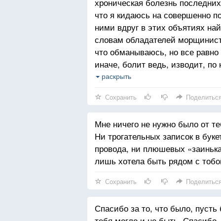
хроническая болезнь последних
что я кидаюсь на совершенно п
ними вдруг в этих объятиях на
словам обладателей морщинист
что обманываюсь, но все равно
иначе, болит ведь, изводит, по 
еще минута, истошно закричу о
раскрыть
помощью? Бесполезно. Ты знаеш
Сохранить
Поделитьс
невысказанных чувств полный ро
можем помочь друг другу. Ты о
Мне ничего не нужно было от те
и смотришь куда-то за пределы 
Ни трогательных записок в букет
И разница между нами одна: моя
провода, ни плюшевых «заинька
любовь к кому-то — подпитывае
лишь хотела быть рядом с тобо
и обманчивым. Я больше не хоч
тебя из сердца, но от этого ещ
Сохранить
Поделитьс
тоже надеясь черт знает на чью
Спасибо за то, что было, пусть 
тебя могло и не быть. Спасибо.