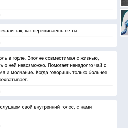
я
печали так, как переживаешь ее ты.
я
оль в горле. Вполне совместимая с жизнью,
ть о ней невозможно. Помогает ненадолго чай с
я и молчание. Когда говоришь только больнее
рехватывает.
я
 слушаем свой внутренний голос, с нами
я