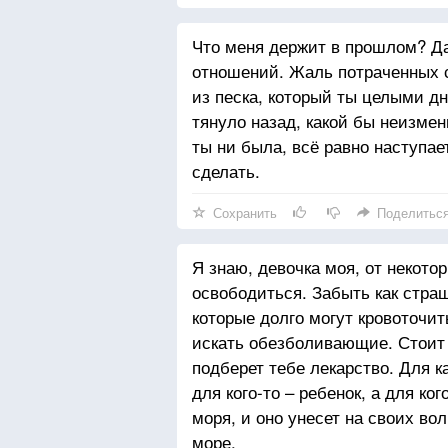
Что меня держит в прошлом? Да
отношений. Жаль потраченных с
из песка, который ты целыми д
тянуло назад, какой бы неизме
ты ни была, всё равно наступае
сделать.
Сохранить
Поделитьс
Я знаю, девочка моя, от некото
освободиться. Забыть как страш
которые долго могут кровоточить
искать обезболивающие. Стоит 
подберет тебе лекарство. Для к
для кого-то – ребенок, а для к
моря, и оно унесет на своих во
море.