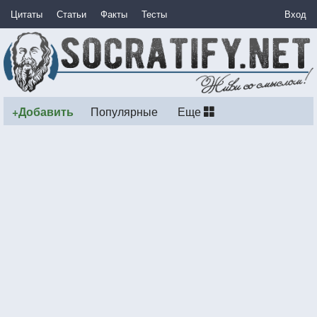
Цитаты
Статьи
Факты
Тесты
Вход
+Добавить
Популярные
Еще