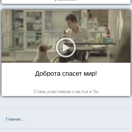
Доброта спасет мир!
Стань участником счастья и Ты
Главная
❤❤❤ Если бы ты знал... (Эльчин Сафарли) — 144 цитаты