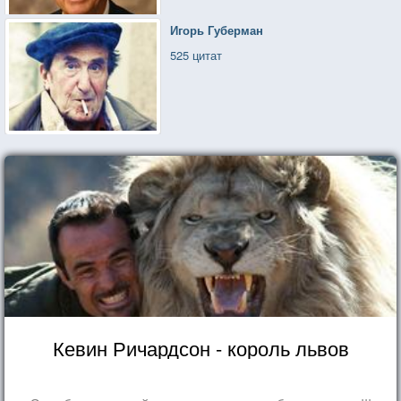
Игорь Губерман
525 цитат
Кевин Ричардсон - король львов