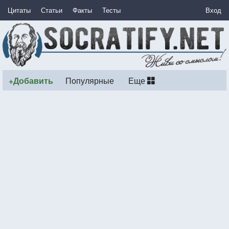
Цитаты
Статьи
Факты
Тесты
Вход
+Добавить
Популярные
Еще