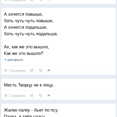
А хочется повыше,
Хоть чуть-чуть повыше,
А хочется подальше,
Хоть чуть-чуть подальше,
Ах, как же это вышло,
Как же это вышло?
Ведь мы такого и
раскрыть
Не ожидали даже.
Сохранить
Месть Творцу не к лицу.
Сохранить
Жалко палку - бьет по псу.
Палка, я тебя спасу.