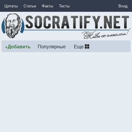
Цитаты
Статьи
Факты
Тесты
Вход
+Добавить
Популярные
Еще