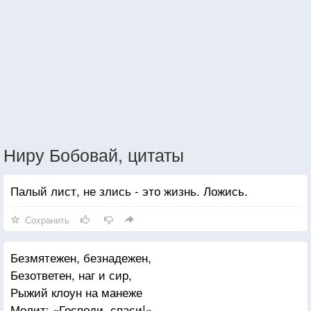
Ниру Бобовай, цитаты
Палый лист, не злись - это жизнь. Ложись.
Сохранить
Безмятежен, безнадежен,
Безответен, наг и сир,
Рыжий клоун на манеже
Молит: «Господи, спаси!»