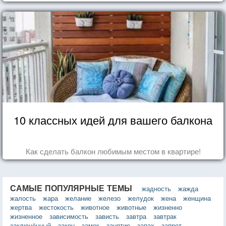
10 классных идей для вашего балкона
Как сделать балкон любимым местом в квартире!
САМЫЕ ПОПУЛЯРНЫЕ ТЕМЫ
жадность
жажда
жалость
жара
желание
железо
желудок
жена
женщина
жертва
жестокость
животное
животные
жизненно
жизненное
зависимость
зависть
завтра
завтрак
заключённый
закон
замок
занятие
запах
запрет