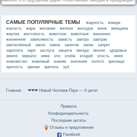
каждый день в маленький праздник.
САМЫЕ ПОПУЛЯРНЫЕ ТЕМЫ
жадность
жажда
жалость
жара
желание
железо
желудок
жена
женщина
жертва
жестокость
животное
животные
жизненно
жизненное
зависимость
зависть
завтра
завтрак
заключённый
закон
замок
занятие
запах
запрет
зарплата
заря
заслуга
защита
звезда
звонок
здоровье
земля
зеркало
зима
зло
злоба
злодей
злость
змея
знакомство
знакомый
знание
значение
золото
зрелище
зрелость
зрение
зритель
зуб
Главная
❤❤❤ Новый Человек-Паук — 5 цитат
Правила
Конфиденциальность
Последние цитаты
Отзывы и предложения
Facebook