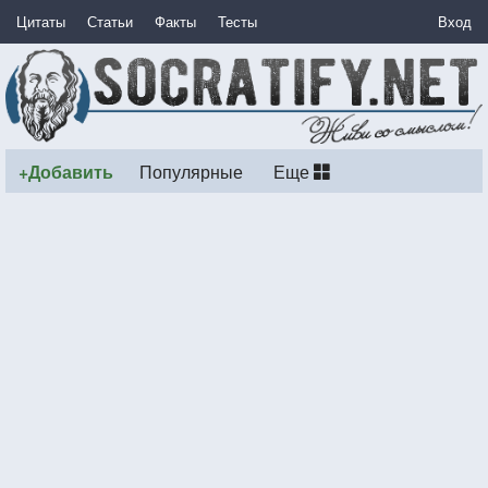
Цитаты
Статьи
Факты
Тесты
Вход
+Добавить
Популярные
Еще