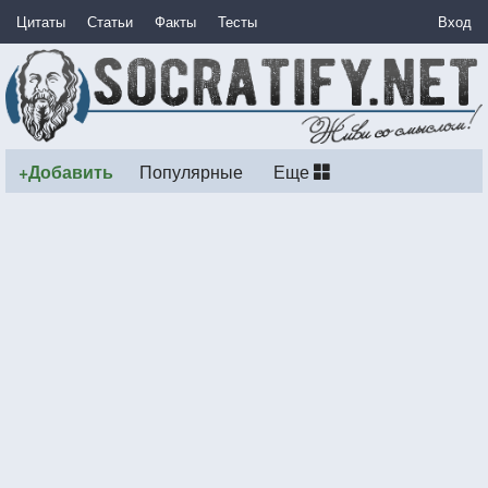
Цитаты
Статьи
Факты
Тесты
Вход
+Добавить
Популярные
Еще