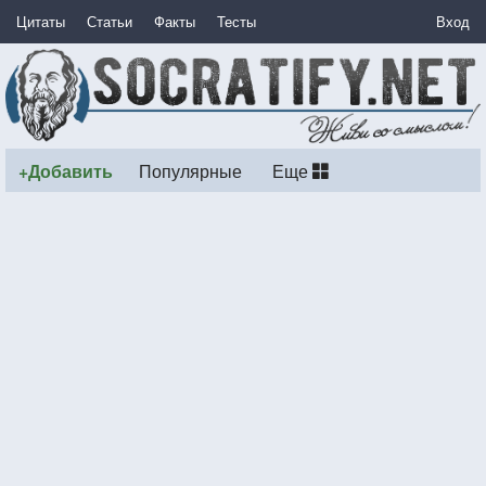
Цитаты
Статьи
Факты
Тесты
Вход
+Добавить
Популярные
Еще