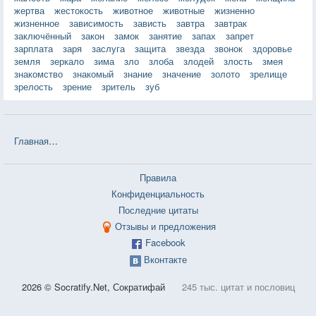
жертва
жестокость
животное
животные
жизненно
жизненное
зависимость
зависть
завтра
завтрак
заключённый
закон
замок
занятие
запах
запрет
зарплата
заря
заслуга
защита
звезда
звонок
здоровье
земля
зеркало
зима
зло
злоба
злодей
злость
змея
знакомство
знакомый
знание
значение
золото
зрелище
зрелость
зрение
зритель
зуб
Главная
❤❤❤ Оборотная сторона (Александра Дружина) — 5 цита
Правила
Конфиденциальность
Последние цитаты
Отзывы и предложения
Facebook
Вконтакте
2026 © Socratify.Net, Сократифай
245 тыс. цитат и пословиц