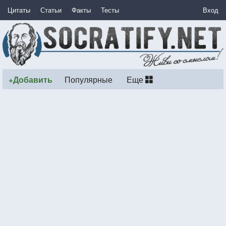
Цитаты
Статьи
Факты
Тесты
Вход
+Добавить
Популярные
Еще