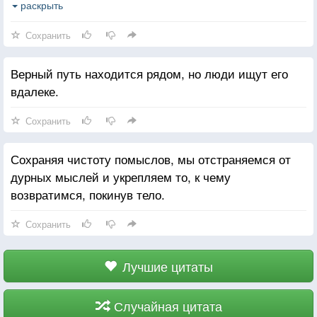
сможет получить от других. Нельзя рассчитывать
раскрыть
на милосердие, прежде не проявив его. Нельзя
Сохранить
рассчитывать на понимание, прежде не проявив
понимание проблем других.
Верный путь находится рядом, но люди ищут его
вдалеке.
Сохранить
Сохраняя чистоту помыслов, мы отстраняемся от
дурных мыслей и укрепляем то, к чему
возвратимся, покинув тело.
Сохранить
Лучшие цитаты
Случайная цитата