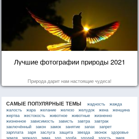
Лучшие фотографии природы 2021
Природа дарит нам настоящие чудеса!
САМЫЕ ПОПУЛЯРНЫЕ ТЕМЫ
жадность
жажда
жалость
жара
желание
железо
желудок
жена
женщина
жертва
жестокость
животное
животные
жизненно
жизненное
зависимость
зависть
завтра
завтрак
заключённый
закон
замок
занятие
запах
запрет
зарплата
заря
заслуга
защита
звезда
звонок
здоровье
земля
зеркало
зима
зло
злоба
злодей
злость
змея