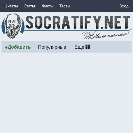
Цитаты
Статьи
Факты
Тесты
Вход
+Добавить
Популярные
Еще